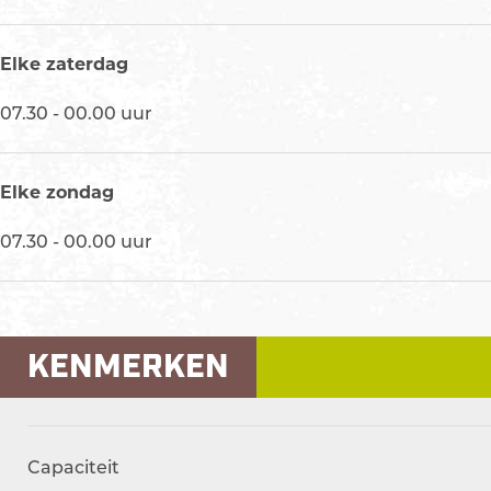
n
b
Elke zaterdag
e
r
07.30 - 00.00 uur
g
Elke zondag
07.30 - 00.00 uur
KENMERKEN
Capaciteit