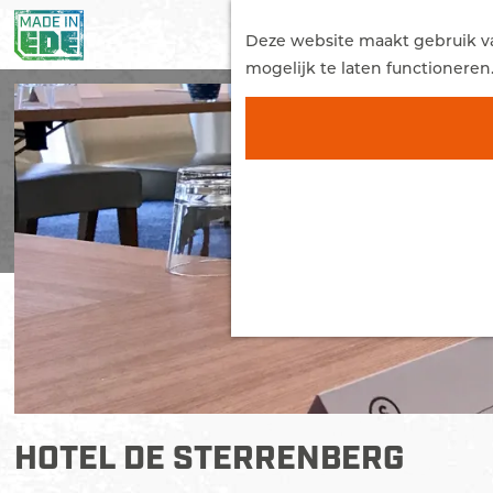
G
a
Deze website maakt gebruik van
n
mogelijk te laten functioneren
a
a
r
d
e
h
o
m
e
p
a
g
e
HOTEL DE STERRENBERG