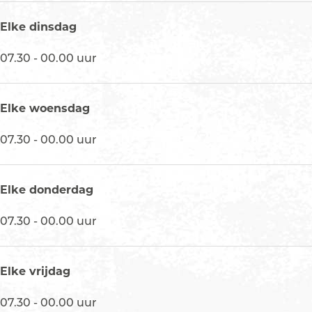
l
d
Elke dinsdag
i
07.30 - 00.00 uur
n
g
H
Elke woensdag
o
t
07.30 - 00.00 uur
e
l
d
Elke donderdag
e
S
07.30 - 00.00 uur
t
e
r
Elke vrijdag
r
07.30 - 00.00 uur
e