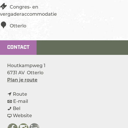
Congres- en
vergaderaccommodatie
Otterlo
CONTACT
Houtkampweg 1
6731 AV
Otterlo
n
Plan je route
a
n
a
Route
a
n
r
E-mail
H
a
a
H
Bel
o
r
a
v
o
Website
t
H
r
a
t