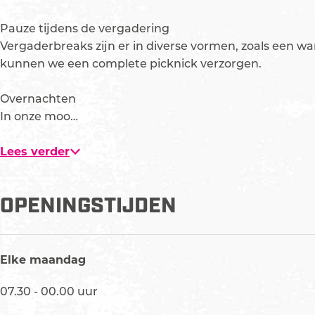
u
g
r
e
r
p
r
r
r
Pauze tijdens de vergadering
m
e
r
e
Vergaderbreaks zijn er in diverse vormen, zoals een w
e
n
e
n
kunnen we een complete picknick verzorgen.
t
b
n
b
v
e
b
e
Overnachten
e
r
e
r
In onze moo…
r
g
r
g
g
g
Lees verder
r
o
OPENINGSTIJDEN
t
e
a
f
Elke maandag
b
e
07.30 - 00.00 uur
e