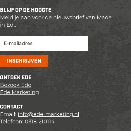
e
e
e
BLIJF OP DE HOOGTE
l
l
l
Meld je aan voor de nieuwsbrief van Made
d
d
d
in Ede
e
e
e
z
z
z
e
e
e
p
p
p
a
a
a
g
g
g
i
i
i
ONTDEK EDE
n
n
n
Bezoek Ede
a
a
a
Ede Marketing
o
o
o
p
p
p
CONTACT
L
F
X
Email:
info@ede-marketing.nl
i
a
Telefoon:
0318-210114
n
c
k
e