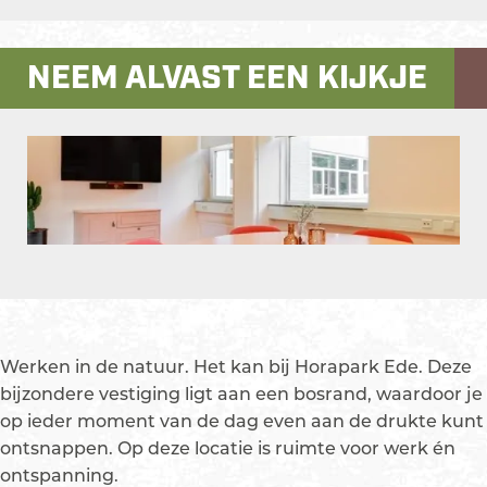
r
H
r
a
r
a
o
H
n
a
p
r
o
H
p
NEEM ALVAST EEN KIJKJE
a
a
r
o
a
r
p
a
r
r
k
a
p
a
k
E
r
a
p
E
d
k
r
a
d
e
E
k
r
e
d
E
k
O
e
d
E
p
e
d
e
e
n
Werken in de natuur. Het kan bij Horapark Ede. Deze
p
bijzondere vestiging ligt aan een bosrand, waardoor je
o
op ieder moment van de dag even aan de drukte kunt
p
ontsnappen. Op deze locatie is ruimte voor werk én
u
ontspanning.