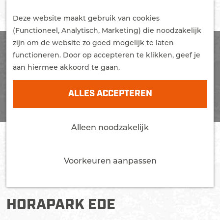
G
STUDEREN
Z
a
Deze website maakt gebruik van cookies
WONEN
o
M
n
(Functioneel, Analytisch, Marketing) die noodzakelijk
MEER OVER EDE
e
e
a
zijn om de website zo goed mogelijk te laten
Trots
k
n
a
functioneren. Door op accepteren te klikken, geef je
Bereikbaarheid
e
u
r
aan hiermee akkoord te gaan.
Nieuws
n
d
Agenda
e
ALLES ACCEPTEREN
h
CONTACT
o
Alleen noodzakelijk
m
e
p
Voorkeuren aanpassen
a
g
e
HORAPARK EDE