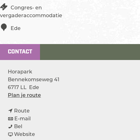
Congres- en
vergaderaccommodatie
Ede
CONTACT
Horapark
Bennekomseweg 41
6717 LL
Ede
n
Plan je route
a
n
a
Route
a
n
r
E-mail
H
a
a
H
Bel
o
r
a
v
o
Website