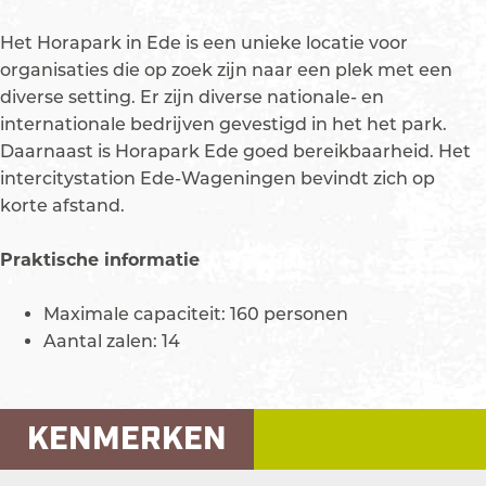
p
m
Het Horapark in Ede is een unieke locatie voor
e
organisaties die op zoek zijn naar een plek met een
t
diverse setting. Er zijn diverse nationale- en
v
internationale bedrijven gevestigd in het het park.
e
Daarnaast is Horapark Ede goed bereikbaarheid. Het
r
intercitystation Ede-Wageningen bevindt zich op
g
korte afstand.
r
o
Praktische informatie
t
e
Maximale capaciteit: 160 personen
a
Aantal zalen: 14
f
b
e
KENMERKEN
e
l