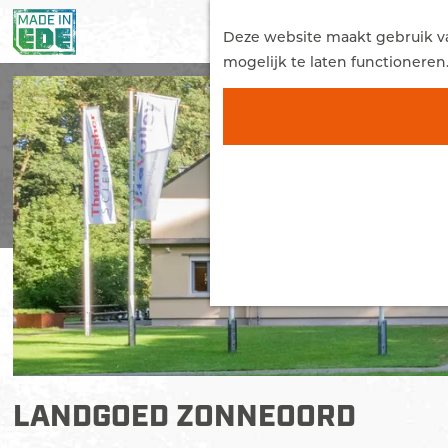
G
a
Deze website maakt gebruik van
n
mogelijk te laten functioneren
a
a
r
d
e
h
o
m
e
p
a
g
e
LANDGOED ZONNEOORD