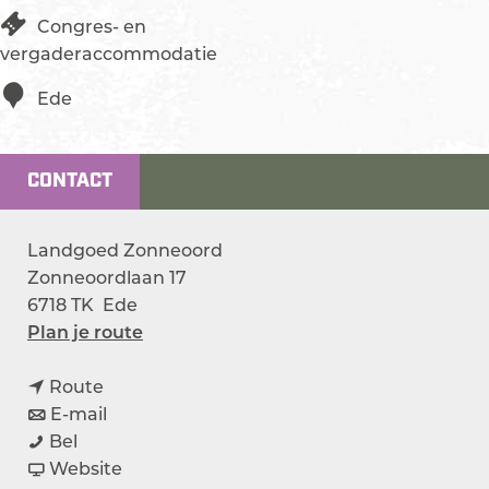
Congres- en
vergaderaccommodatie
Ede
CONTACT
Landgoed Zonneoord
Zonneoordlaan 17
6718 TK
Ede
n
Plan je route
a
n
a
Route
a
n
r
E-mail
L
a
a
L
Bel
a
r
a
v
a
Website