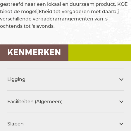
p
gestreefd naar een lokaal en duurzaam product. KOE
m
biedt de mogelijkheid tot vergaderen met daarbij
e
verschillende vergaderarrangementen van 's
t
ochtends tot 's avonds.
v
e
r
KENMERKEN
g
r
o
t
Ligging
e
a
f
Faciliteiten (Algemeen)
b
e
e
Slapen
l