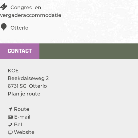
Congres- en
vergaderaccommodatie
Otterlo
CONTACT
KOE
Beekdalseweg 2
6731 SG
Otterlo
n
Plan je route
a
n
a
Route
a
n
r
E-mail
K
a
a
K
Bel
O
r
a
v
O
Website