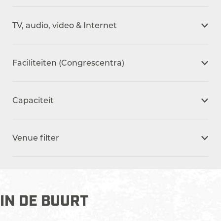
d
i
TV, audio, video & Internet
n
g
V
Faciliteiten (Congrescentra)
e
r
g
Capaciteit
a
d
e
Venue filter
r
e
n
b
i
IN DE BUURT
j
K