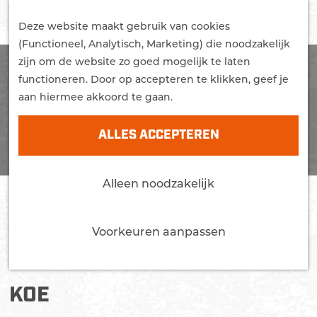
G
STUDEREN
Z
a
Deze website maakt gebruik van cookies
WONEN
o
M
n
(Functioneel, Analytisch, Marketing) die noodzakelijk
MEER OVER EDE
e
e
a
zijn om de website zo goed mogelijk te laten
Trots
k
n
a
functioneren. Door op accepteren te klikken, geef je
Bereikbaarheid
e
u
r
aan hiermee akkoord te gaan.
Nieuws
n
d
Agenda
e
ALLES ACCEPTEREN
h
CONTACT
o
Alleen noodzakelijk
m
e
p
Voorkeuren aanpassen
a
g
e
KOE