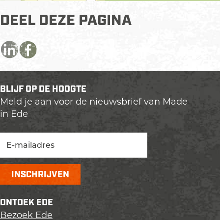
DEEL DEZE PAGINA
D
D
D
e
e
e
e
e
e
BLIJF OP DE HOOGTE
l
l
l
Meld je aan voor de nieuwsbrief van Made
d
d
d
in Ede
e
e
e
z
z
z
e
e
e
p
p
p
a
a
a
g
g
g
i
i
i
ONTDEK EDE
n
n
n
Bezoek Ede
a
a
a