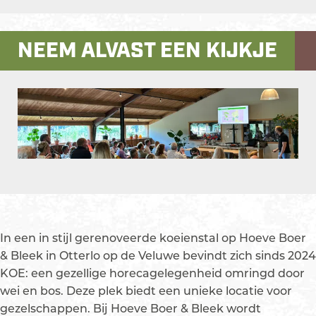
E
K
r
a
E
O
K
n
E
O
K
NEEM ALVAST EEN KIJKJE
E
O
E
O
p
e
n
In een in stijl gerenoveerde koeienstal op Hoeve Boer
p
& Bleek in Otterlo op de Veluwe bevindt zich sinds 2024
o
KOE: een gezellige horecagelegenheid omringd door
p
wei en bos. Deze plek biedt een unieke locatie voor
u
gezelschappen. Bij Hoeve Boer & Bleek wordt