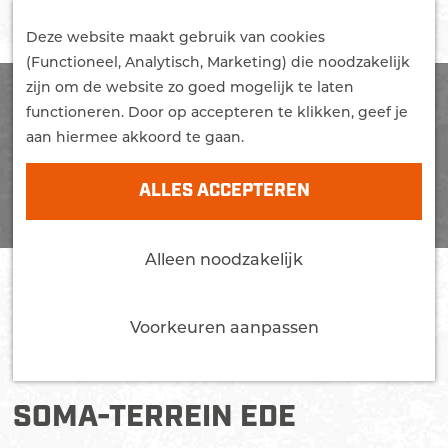
G
STUDEREN
Z
a
Deze website maakt gebruik van cookies
WONEN
o
M
n
(Functioneel, Analytisch, Marketing) die noodzakelijk
MEER OVER EDE
e
e
a
zijn om de website zo goed mogelijk te laten
Trots
k
n
a
functioneren. Door op accepteren te klikken, geef je
Bereikbaarheid
e
u
r
aan hiermee akkoord te gaan.
Nieuws
n
d
Agenda
e
ALLES ACCEPTEREN
h
CONTACT
o
Alleen noodzakelijk
m
e
p
Voorkeuren aanpassen
a
g
e
SOMA-TERREIN EDE