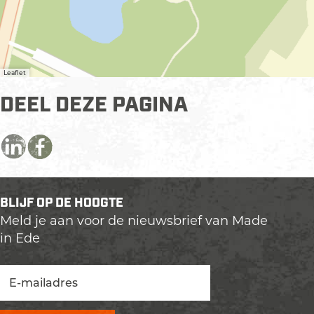
Leaflet
DEEL DEZE PAGINA
D
D
D
e
e
e
e
e
e
BLIJF OP DE HOOGTE
l
l
l
Meld je aan voor de nieuwsbrief van Made
d
d
d
in Ede
e
e
e
z
z
z
e
e
e
p
p
p
a
a
a