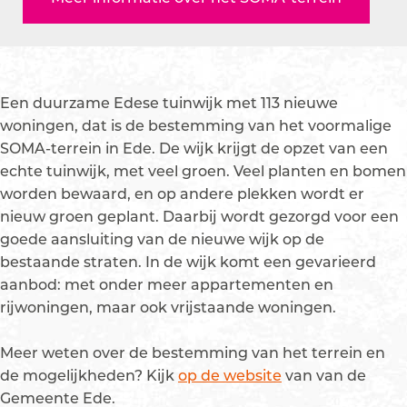
-
M
O
S
-
t
A
M
O
t
e
-
A
M
e
r
t
-
A
r
r
e
t
-
r
Een duurzame Edese tuinwijk met 113 nieuwe
e
r
e
t
e
woningen, dat is de bestemming van het voormalige
i
r
r
e
i
SOMA-terrein in Ede. De wijk krijgt de opzet van een
n
e
r
r
n
echte tuinwijk, met veel groen. Veel planten en bomen
E
i
e
r
E
worden bewaard, en op andere plekken wordt er
d
n
i
e
d
nieuw groen geplant. Daarbij wordt gezorgd voor een
e
E
n
i
e
goede aansluiting van de nieuwe wijk op de
d
E
n
bestaande straten. In de wijk komt een gevarieerd
e
d
E
aanbod: met onder meer appartementen en
e
d
rijwoningen, maar ook vrijstaande woningen.
e
Meer weten over de bestemming van het terrein en
de mogelijkheden? Kijk
op de website
van van de
Gemeente Ede.