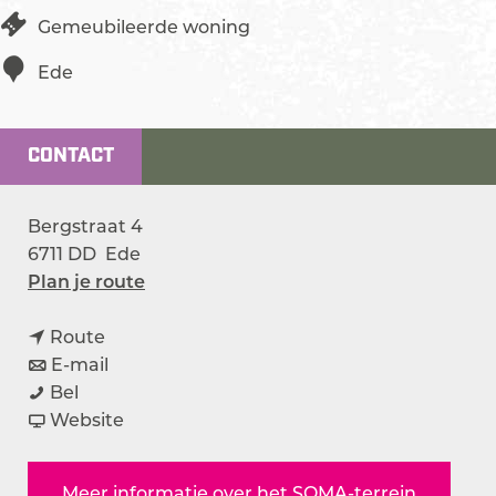
Gemeubileerde woning
Ede
CONTACT
Bergstraat 4
6711 DD
Ede
n
Plan je route
a
n
a
Route
a
n
r
E-mail
S
a
a
S
Bel
O
r
a
v
O
Website
M
S
r
a
M
A
O
S
n
A
Meer informatie over het SOMA-terrein