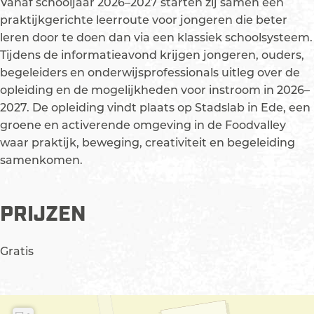
Vanaf schooljaar 2026–2027 starten zij samen een
l
i
k
S
l
praktijkgerichte leerroute voor jongeren die beter
S
l
i
k
S
leren door te doen dan via een klassiek schoolsysteem.
c
l
l
i
c
Tijdens de informatieavond krijgen jongeren, ouders,
h
S
l
l
h
begeleiders en onderwijsprofessionals uitleg over de
o
c
S
l
o
opleiding en de mogelijkheden voor instroom in 2026–
o
h
c
S
o
2027. De opleiding vindt plaats op Stadslab in Ede, een
l
o
h
c
l
groene en activerende omgeving in de Foodvalley
x
o
o
h
x
waar praktijk, beweging, creativiteit en begeleiding
A
l
o
o
A
samenkomen.
e
x
l
o
e
r
A
x
l
r
PRIJZEN
e
e
A
x
e
s
r
e
A
s
e
r
e
Gratis
s
e
r
s
e
s