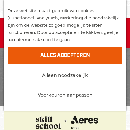
G
STUDEREN
Z
a
Deze website maakt gebruik van cookies
WONEN
o
M
n
(Functioneel, Analytisch, Marketing) die noodzakelijk
MEER OVER EDE
e
e
a
zijn om de website zo goed mogelijk te laten
Sorry, deze activiteit is niet meer beschikbaar.
Trots
k
n
a
functioneren. Door op accepteren te klikken, geef je
Bekijk het
actuele aanbod
voor de beschikbare
Bereikbaarheid
e
u
r
aan hiermee akkoord te gaan.
opties.
Nieuws
n
d
Agenda
e
ALLES ACCEPTEREN
h
CONTACT
o
Alleen noodzakelijk
m
e
p
Voorkeuren aanpassen
a
g
e