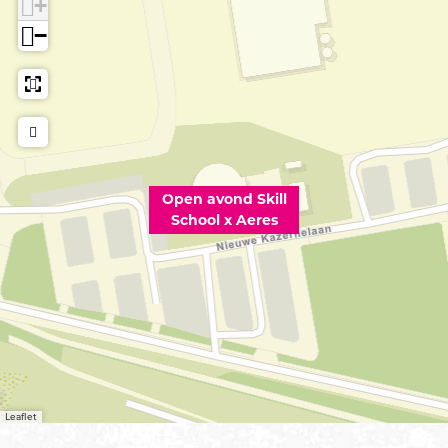
+
−
Open avond Skill
School x Aeres
Leaflet