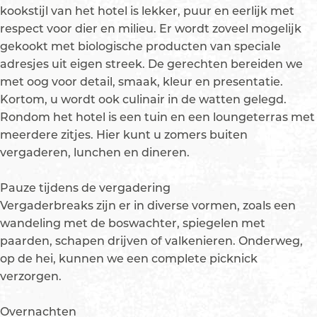
u
g
r
e
r
kookstijl van het hotel is lekker, puur en eerlijk met
p
r
r
r
respect voor dier en milieu. Er wordt zoveel mogelijk
m
e
r
e
gekookt met biologische producten van speciale
e
n
e
n
adresjes uit eigen streek. De gerechten bereiden we
t
b
n
b
met oog voor detail, smaak, kleur en presentatie.
v
e
b
e
Kortom, u wordt ook culinair in de watten gelegd.
e
r
e
r
Rondom het hotel is een tuin en een loungeterras met
r
g
r
g
meerdere zitjes. Hier kunt u zomers buiten
g
g
vergaderen, lunchen en dineren.
r
o
Pauze tijdens de vergadering
t
Vergaderbreaks zijn er in diverse vormen, zoals een
e
wandeling met de boswachter, spiegelen met
a
paarden, schapen drijven of valkenieren. Onderweg,
f
op de hei, kunnen we een complete picknick
b
verzorgen.
e
e
Overnachten