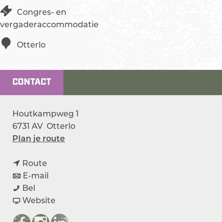
Congres- en
vergaderaccommodatie
Otterlo
CONTACT
Houtkampweg 1
6731 AV
Otterlo
n
Plan je route
a
n
a
Route
a
n
r
E-mail
H
a
a
H
Bel
o
r
a
v
o
Website
t
H
r
a
t