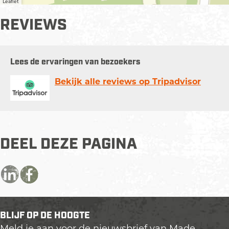
Leaflet
REVIEWS
Lees de ervaringen van bezoekers
Bekijk alle reviews op Tripadvisor
DEEL DEZE PAGINA
D
D
D
e
e
e
e
e
e
BLIJF OP DE HOOGTE
l
l
l
Meld je aan voor de nieuwsbrief van Made