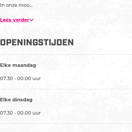
l
In onze moo…
d
i
Lees verder
n
g
OPENINGSTIJDEN
H
o
t
e
Elke maandag
l
d
07.30 - 00.00 uur
e
S
t
Elke dinsdag
e
07.30 - 00.00 uur
r
r
e