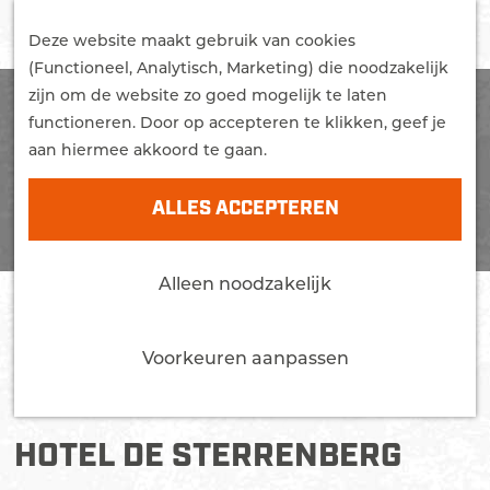
G
STUDEREN
Z
a
Deze website maakt gebruik van cookies
WONEN
o
M
n
(Functioneel, Analytisch, Marketing) die noodzakelijk
MEER OVER EDE
e
e
a
zijn om de website zo goed mogelijk te laten
Trots
k
n
a
functioneren. Door op accepteren te klikken, geef je
Bereikbaarheid
e
u
r
aan hiermee akkoord te gaan.
Nieuws
n
d
Agenda
e
ALLES ACCEPTEREN
h
CONTACT
o
Alleen noodzakelijk
m
e
p
Voorkeuren aanpassen
a
g
e
HOTEL DE STERRENBERG