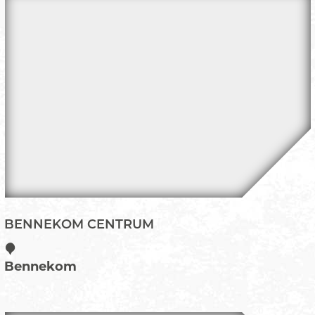
BENNEKOM CENTRUM
B
Bennekom
e
n
n