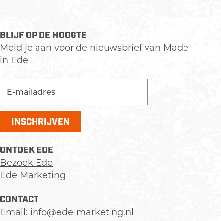
t
e
r
BLIJF OP DE HOOGTE
e
Meld je aan voor de nieuwsbrief van Made
n
in Ede
C
e
n
t
r
u
m
ONTDEK EDE
Bezoek Ede
Ede Marketing
CONTACT
Email:
info@ede-marketing.nl