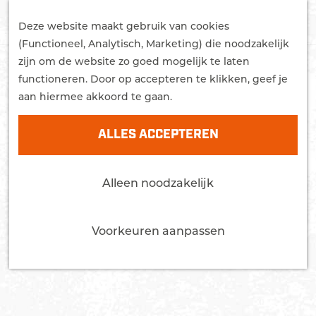
G
STUDEREN
Z
a
Deze website maakt gebruik van cookies
WONEN
o
M
n
(Functioneel, Analytisch, Marketing) die noodzakelijk
MEER OVER EDE
e
e
a
zijn om de website zo goed mogelijk te laten
Trots
k
n
a
functioneren. Door op accepteren te klikken, geef je
Bereikbaarheid
e
u
r
aan hiermee akkoord te gaan.
Nieuws
n
d
Agenda
e
ALLES ACCEPTEREN
h
CONTACT
o
Alleen noodzakelijk
m
e
p
Voorkeuren aanpassen
a
g
e