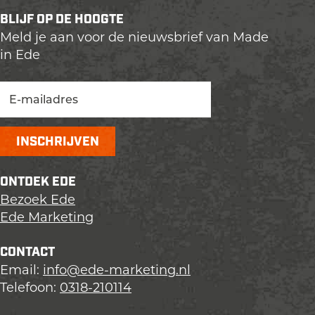
r
i
n
n
n
n
BLIJF OP DE HOOGTE
a
d
a
a
a
a
Meld je aan voor de nieuwsbrief van Made
i
a
a
a
a
in Ede
g
r
r
r
r
e
p
p
p
d
p
a
a
a
e
a
g
g
g
v
g
i
i
i
o
i
n
n
n
l
n
a
a
a
g
ONTDEK EDE
a
e
Bezoek Ede
n
Ede Marketing
d
e
CONTACT
p
Email:
info@ede-marketing.nl
a
Telefoon:
0318-210114
g
i