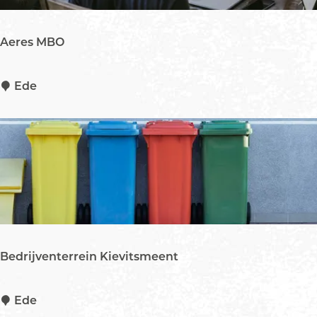
r
i
Aeres MBO
e
A
Ede
e
r
e
s
M
B
O
Bedrijventerrein Kievitsmeent
B
Ede