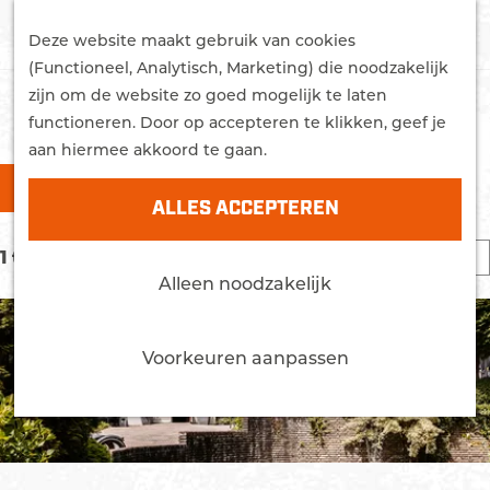
G
STUDEREN
Z
a
Deze website maakt gebruik van cookies
WONEN
o
M
n
(Functioneel, Analytisch, Marketing) die noodzakelijk
MEER OVER EDE
e
e
a
zijn om de website zo goed mogelijk te laten
Trots
k
n
a
functioneren. Door op accepteren te klikken, geef je
LOCATIES
Bereikbaarheid
e
u
r
aan hiermee akkoord te gaan.
Nieuws
n
W
S
d
FILTER
Agenda
a
o
e
ALLES ACCEPTEREN
r
h
t
CONTACT
S
1 t/m 24 van 87 resultaten
t
o
z
o
Alleen noodzakelijk
e
m
o
r
e
e
e
t
r
p
Voorkeuren aanpassen
e
k
o
a
e
p
g
j
r
:
e
e
o
p