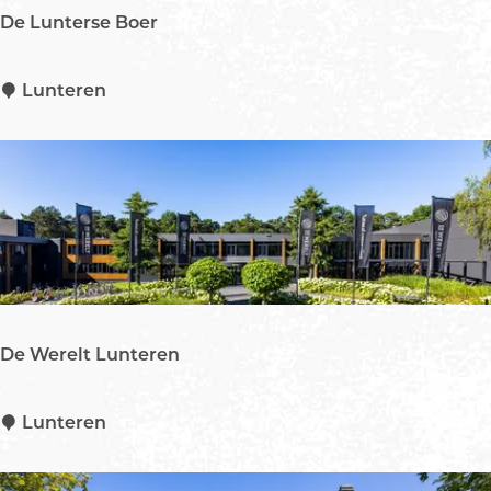
:
De Lunterse Boer
D
Lunteren
e
L
u
n
t
e
r
s
e
De Werelt Lunteren
B
o
e
D
Lunteren
r
e
W