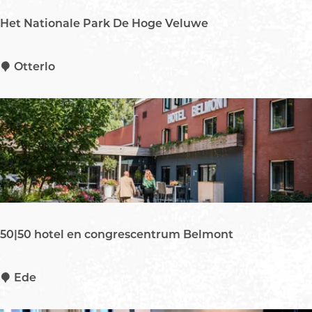
z
Het Nationale Park De Hoge Veluwe
e
r
n
H
Otterlo
e
e
t
N
a
t
i
o
n
a
50|50 hotel en congrescentrum Belmont
l
e
P
5
Ede
a
0
r
|